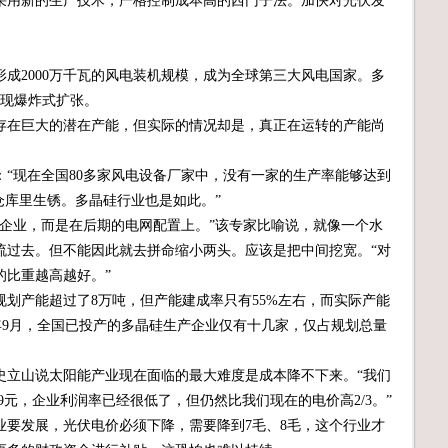
用新的生产技术，严格控制成本高的西门子法。加快对光伏发
形成2000万千瓦的风电装机规模，成为全球第三大风电国家。多
呈现爆炸式扩张。
在巨大的潜在产能，但实际的情况却是，真正在运转的产能尚
现在全国80多家风电设备厂家中，没有一家的生产率能够达到
仓库里生锈。多晶硅行业也是如此。”
业，而是在后期的电网配置上。”该专家比喻说，就像一个水
流过去。但不能因此就去拼命缩小两头。应该是把中间挖宽。“对
的比重越高越好。”
产能超过了8万吨，但产能建成率只有55%左右，而实际产能
09年9月，全国已投产的多晶硅生产企业仅有十几家，仅占规划总量
立山说太阳能产业现在面临的最大难度是成本降不下来。“我们
9元，企业利润率已经很低了，但仍然比我们现在的电价高2/3。”
发展，光伏电价必须下降，需要降到7毛、8毛，这个行业才