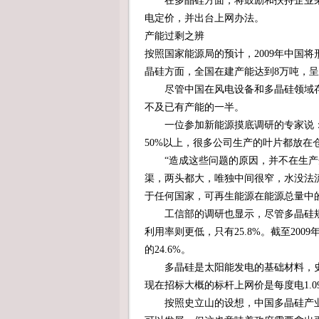
在多晶硅方面，将鼓励和扶持企业采
电定价，并出台上网办法。
产能过剩之辨
按照国家能源局的预计，2009年中国将
晶硅方面，全国在建产能达到8万吨，
尽管中国在风电设备和多晶硅领域存
不及已有产能的一半。
一位参加新能源摸底调研的专家说：“
50%以上，很多公司生产的叶片都放在
“造成这些问题的原因，并不在生产企
渠，两头都大，唯独中间很窄，水没法
于任何国家，可再生能源在能源总量中
工信部的调研也显示，尽管多晶硅规划
利用率则更低，只有25.8%。截至20
的24.6%。
多晶硅是太阳能发电的基础材料，史
现在招标大概的标杆上网价是每度电1.0
按照史立山的设想，中国多晶硅产业要