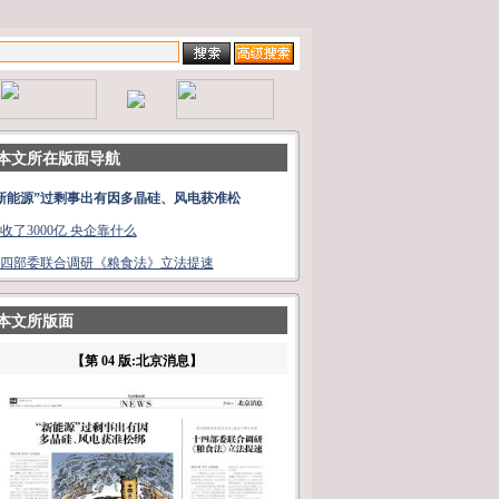
本文所在版面导航
新能源”过剩事出有因多晶硅、风电获准松
收了3000亿 央企靠什么
四部委联合调研《粮食法》立法提速
本文所版面
【第 04 版:北京消息】