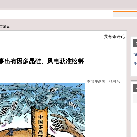
文章搜索：
北京消息
共有
条评论
“
剩事出有因多晶硅、风电获准松绑
多
十
本报评论员：张向东